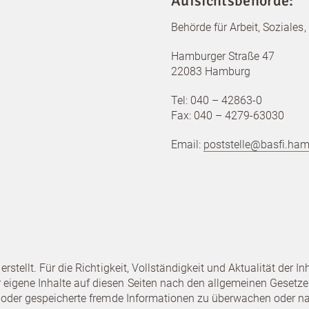
Aufsichtsbehörde:
Behörde für Arbeit, Soziales,
Hamburger Straße 47
22083 Hamburg
Tel: 040 – 42863-0
Fax: 040 – 4279-63030
Neuer Lieblingsort
für Kinder
Email:
poststelle@basfi.ha
Kita Flekkefjord ab Mai 2025 in Barmbek. Jetzt Kitaplatz
vormerken!
ANMELDUNG HAMBURG – ULNA KITA
 erstellt. Für die Richtigkeit, Vollständigkeit und Aktualität de
 eigene Inhalte auf diesen Seiten nach den allgemeinen Gesetze
lte oder gespeicherte fremde Informationen zu überwachen oder 