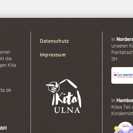
In
Norders
Datenschutz
unseren Ki
 einen
Paritätis
Impressum
kt die
SH
gen Kita
ta.de
In
Hambu
Kitas Teil
Kindermitt
mbH