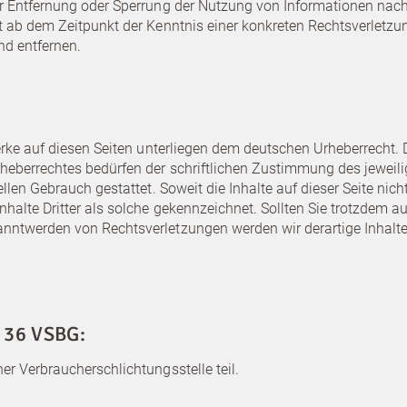
zur Entfernung oder Sperrung der Nutzung von Informationen nac
Du möchtest Teil des neuen
rst ab dem Zeitpunkt der Kenntnis einer konkreten Rechtsverlet
Teams Flekkefjord werden?
nd entfernen.
Dann bewirb dich jetzt!
KARRIERE
Werke auf diesen Seiten unterliegen dem deutschen Urheberrecht. 
rheberrechtes bedürfen der schriftlichen Zustimmung des jeweil
ellen Gebrauch gestattet. Soweit die Inhalte auf dieser Seite nich
Inhalte Dritter als solche gekennzeichnet. Sollten Sie trotzdem
anntwerden von Rechtsverletzungen werden wir derartige Inhal
§ 36 VSBG:
er Verbraucherschlichtungsstelle teil.